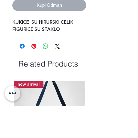
Kupi Odmah
KUKICE SU HIRURSKI CELIK
FIGURICE SU STAKLO
Related Products
new arrival
new arrival