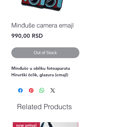
Minđuše camera emajl
Price
990,00 RSD
Out of Stock
Minđuše u obliku fotoaparata
Hirurški čelik, glazura (emajl)
Related Products
new arrival
new arrival