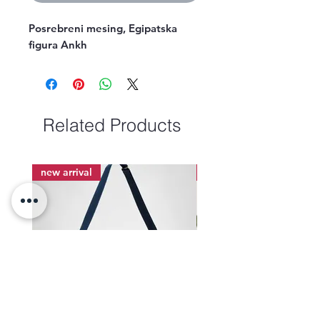
Posrebreni mesing, Egipatska 
figura Ankh
Related Products
new arrival
new arrival