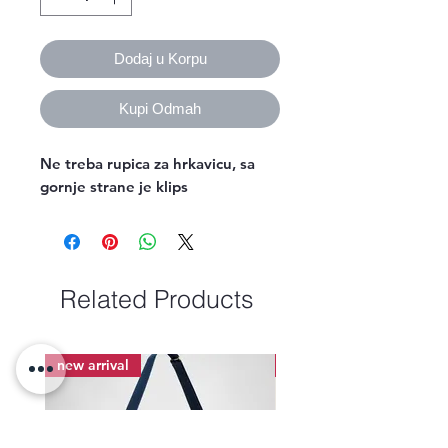
Dodaj u Korpu
Kupi Odmah
Ne treba rupica za hrkavicu, sa 
gornje strane je klips
Related Products
new arrival
new arrival