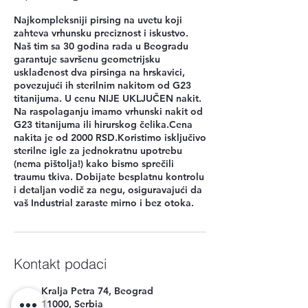
Najkompleksniji pirsing na uvetu koji
zahteva vrhunsku preciznost i iskustvo.
Naš tim sa 30 godina rada u Beogradu
garantuje savršenu geometrijsku
usklađenost dva pirsinga na hrskavici,
povezujući ih sterilnim nakitom od G23
titanijuma. U cenu NIJE UKLJUČEN nakit.
Na raspolaganju imamo vrhunski nakit od
G23 titanijuma ili hirurskog čelika.Cena
nakita je od 2000 RSD.Koristimo isključivo
sterilne igle za jednokratnu upotrebu
(nema pištolja!) kako bismo sprečili
traumu tkiva. Dobijate besplatnu kontrolu
i detaljan vodič za negu, osiguravajući da
vaš Industrial zaraste mirno i bez otoka.
Kontakt podaci
Kralja Petra 74, Beograd
11000, Serbia