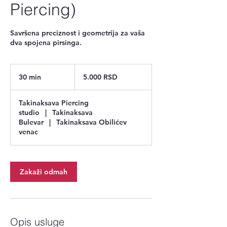
Piercing)
Savršena preciznost i geometrija za vaša
dva spojena pirsinga.
5.000
српских
30 min
3
5.000 RSD
динара
0
m
Takinaksava Piercing
i
studio
|
Takinaksava
n
Bulevar
|
Takinaksava Obilićev
venac
Zakaži odmah
Opis usluge