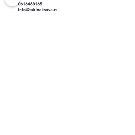
0616468165
info@takinaksava.rs
TAKINAKSAVA CONCEPT
STORE Bulevar, Bulevar kralja
Aleksandra, Belgrade, Serbia
0616468165
info@takinaksava.rs
Obilićev venac 9-11, Beograd,
Serbia
0616468165
info@takinaksava.rs
061 6468165
Najprofesionalniji studio za pirsing u Beogradu na tri lokacije:
Obilićev Venac, Bulevar Kralja Aleksandra i Kralja Petra.