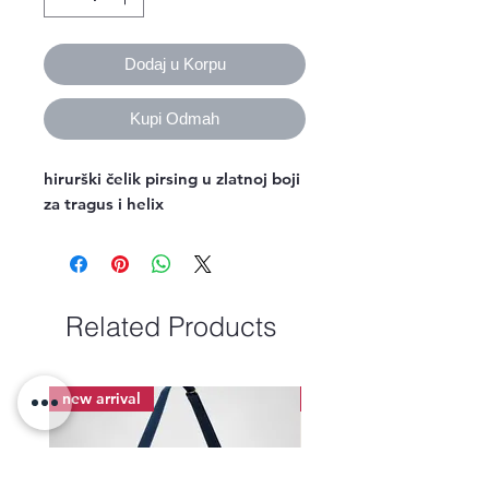
Dodaj u Korpu
Kupi Odmah
hirurški čelik pirsing u zlatnoj boji
za tragus i helix
Related Products
new arrival
new arrival