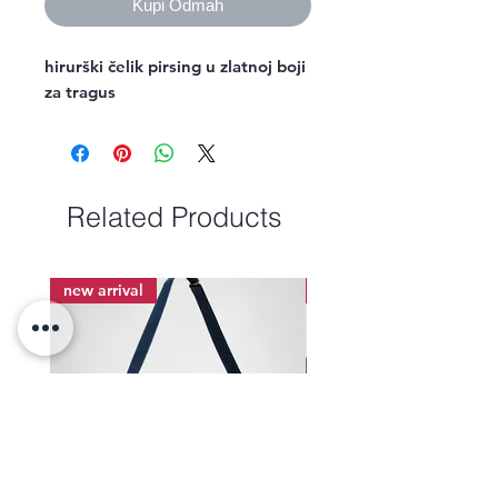
Kupi Odmah
hirurški čelik pirsing u zlatnoj boji
za tragus
Related Products
new arrival
new arrival