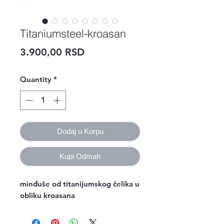
Titaniumsteel-kroasan
Price
3.900,00 RSD
Quantity
*
Dodaj u Korpu
Kupi Odmah
minđuše od titanijumskog čelika u
obliku kroasana