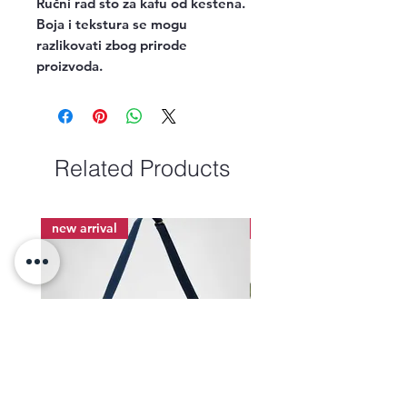
Ručni rad sto za kafu od kestena.

Boja i tekstura se mogu 
razlikovati zbog prirode 
proizvoda.
Related Products
new arrival
new arrival