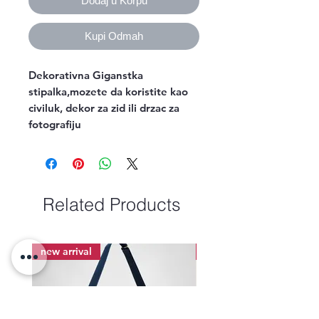
Dodaj u Korpu
Kupi Odmah
Dekorativna Giganstka
stipalka,mozete da koristite kao
civiluk, dekor za zid ili drzac za
fotografiju
Related Products
new arrival
new arrival