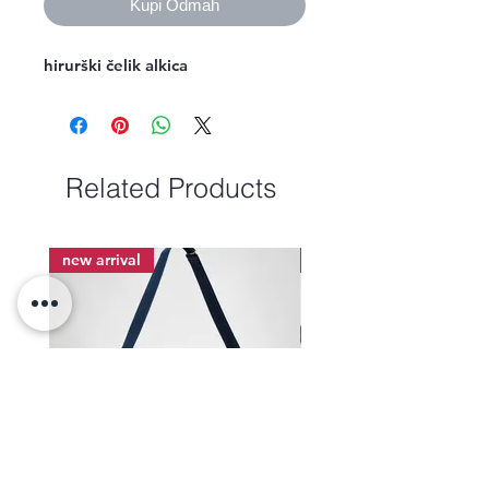
Kupi Odmah
hirurški čelik alkica
Related Products
new arrival
new arrival