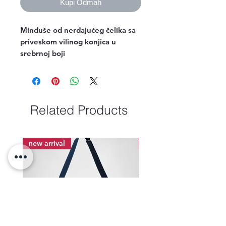
Kupi Odmah
Minđuše od nerđajućeg čelika sa
priveskom vilinog konjica u
srebrnoj boji
Related Products
new arrival
new arrival