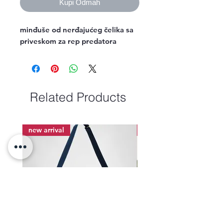
Kupi Odmah
minđuše od nerđajućeg čelika sa
priveskom za rep predatora
Related Products
new arrival
new arrival