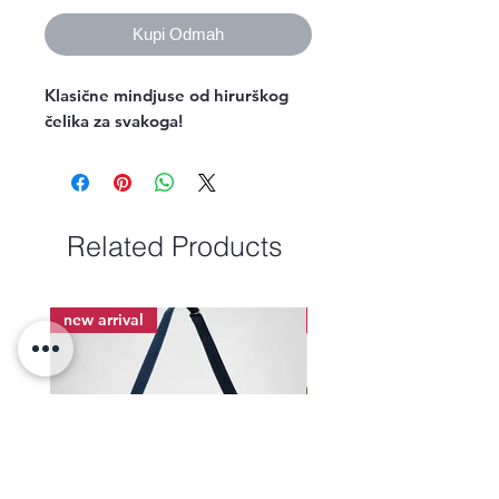
Kupi Odmah
Klasične mindjuse od hirurškog
čelika za svakoga!
Related Products
new arrival
new arrival