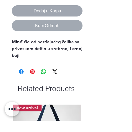
Dodaj u Korpu
Kupi Odmah
Minđuše od nerđajućeg čelika sa
priveskom delfin u srebrnoj i crnoj
boji
Related Products
new arrival
new arrival