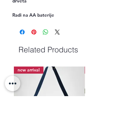
drveta

Radi na AA baterije
Related Products
new arrival
new arrival