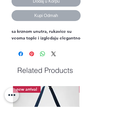
Dodaj u Korpu
Kupi Odmah
sa krznom unutra, rukavice su
veoma tople i izgledaju elegantno
Related Products
new arrival
new arrival