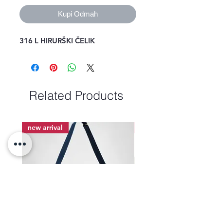
Kupi Odmah
316 L HIRURŠKI ČELIK
Related Products
new arrival
new arrival