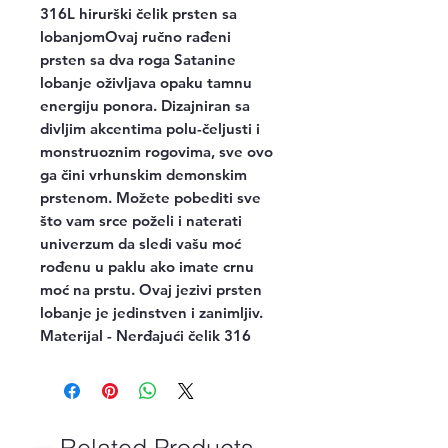
316L hirurški čelik prsten sa 
lobanjomOvaj ručno rađeni 
prsten sa dva roga Satanine 
lobanje oživljava opaku tamnu 
energiju ponora. Dizajniran sa 
divljim akcentima polu-čeljusti i 
monstruoznim rogovima, sve ovo 
ga čini vrhunskim demonskim 
prstenom. Možete pobediti sve 
što vam srce poželi i naterati 
univerzum da sledi vašu moć 
rođenu u paklu ako imate crnu 
moć na prstu. Ovaj jezivi prsten 
lobanje je jedinstven i zanimljiv. 
Materijal - Nerđajući čelik 316
Related Products