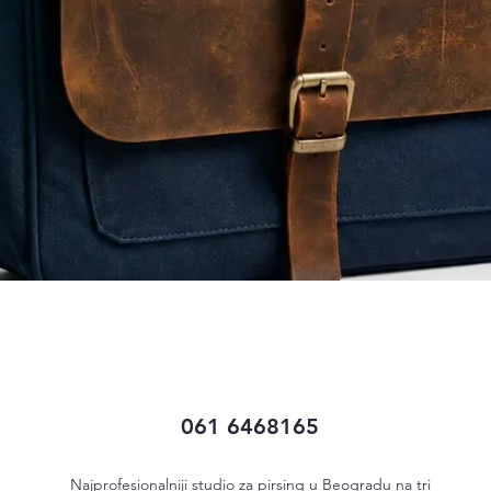
Quick View
061 6468165
Najprofesionalniji studio za pirsing u Beogradu na tri