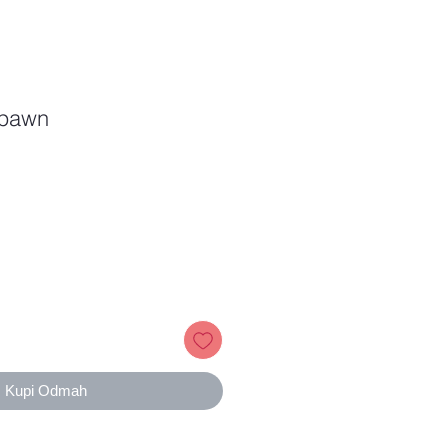
 pawn
Price
Kupi Odmah