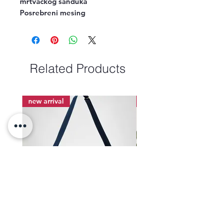
mrtvackog sanduka
Posrebreni mesing
Related Products
new arrival
new arrival