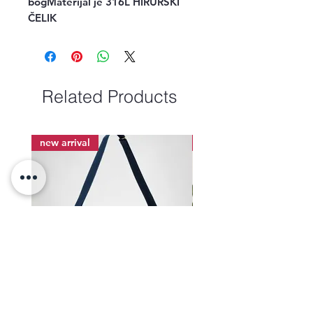
bogMaterijal je 316L HIRURŠKI 
ČELIK
Related Products
new arrival
new arrival