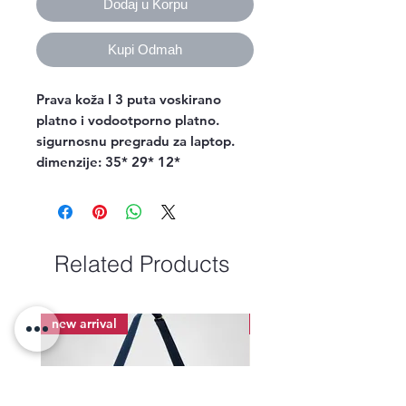
Dodaj u Korpu
Kupi Odmah
Prava koža I 3 puta voskirano
platno i vodootporno platno.
sigurnosnu pregradu za laptop.
dimenzije: 35* 29* 12*
Related Products
new arrival
new arrival