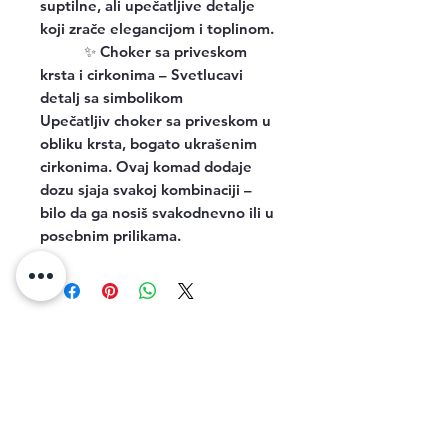
suptilne, ali upečatljive detalje
koji zrače elegancijom i toplinom.
✨
Choker sa priveskom
krsta i cirkonima – Svetlucavi
detalj sa simbolikom
Upečatljiv choker sa priveskom u
obliku krsta, bogato ukrašenim
cirkonima. Ovaj komad dodaje
dozu sjaja svakoj kombinaciji –
bilo da ga nosiš svakodnevno ili u
posebnim prilikama.
Related Products
new arrival
new arrival