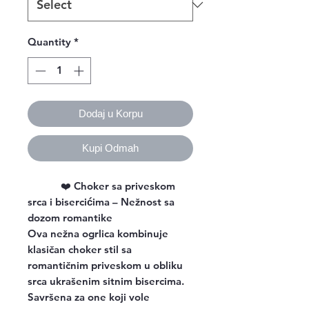
Quantity
*
Dodaj u Korpu
Kupi Odmah
❤️
Choker sa priveskom
srca i bisercićima – Nežnost sa
dozom romantike
Ova nežna ogrlica kombinuje
klasičan choker stil sa
romantičnim priveskom u obliku
srca ukrašenim sitnim bisercima.
Savršena za one koji vole