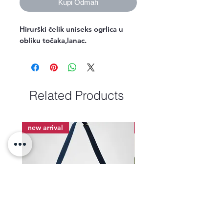
Kupi Odmah
Hirurški čelik uniseks ogrlica u 
obliku točaka,lanac.
Related Products
new arrival
new arrival