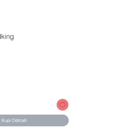
dking
Price
Kupi Odmah