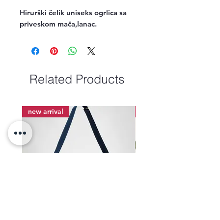
Hirurški čelik uniseks ogrlica sa  
priveskom mača,lanac.
Related Products
new arrival
new arrival