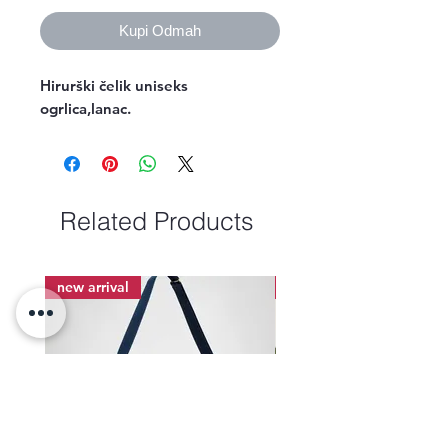
Kupi Odmah
Hirurški čelik uniseks 
ogrlica,lanac.
Related Products
new arrival
new arrival