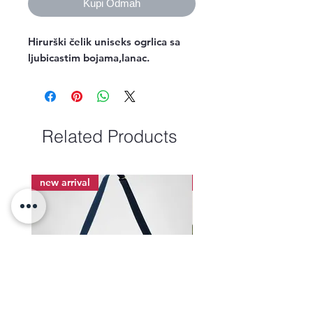
Kupi Odmah
Hirurški čelik uniseks ogrlica sa 
ljubicastim bojama,lanac.
Related Products
new arrival
new arrival