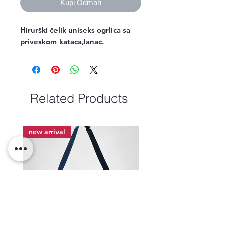
Kupi Odmah
Hirurški čelik uniseks ogrlica sa 
priveskom kataca,lanac.
Related Products
new arrival
new arrival