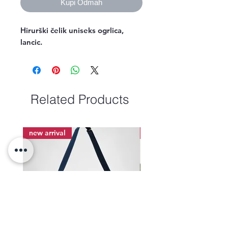
Kupi Odmah
Hirurški čelik uniseks ogrlica, 
lancic.
Related Products
new arrival
new arrival