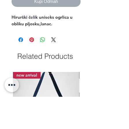
Kupi Odmah
Hirurški čelik uniseks ogrlica u 
obliku pljosku,lanac.
Related Products
new arrival
new arrival