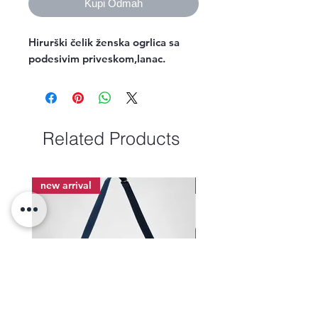
Kupi Odmah
Hirurški čelik ženska ogrlica sa 
podesivim priveskom,lanac.
Related Products
new arrival
new arrival