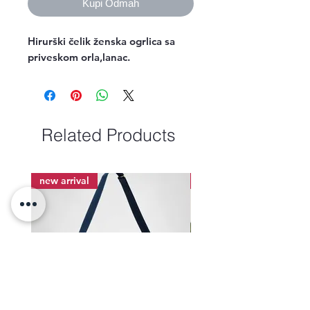
Kupi Odmah
Hirurški čelik ženska ogrlica sa 
priveskom orla,lanac.
Related Products
new arrival
new arrival