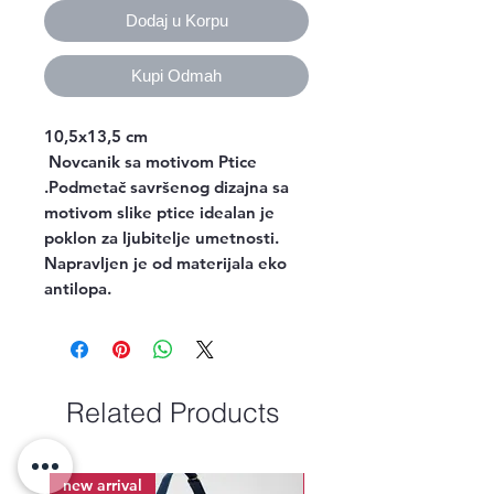
Dodaj u Korpu
Kupi Odmah
10,5x13,5 cm
Novcanik sa motivom Ptice
.Podmetač savršenog dizajna sa
motivom slike ptice idealan je
poklon za ljubitelje umetnosti.
Napravljen je od materijala eko
antilopa.
Related Products
new arrival
new arrival