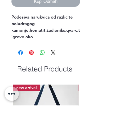
Kupi Odmah
Podesiva narukvica od razlicite 
poludragog 
kamenje,hematit,žad,oniks,qvarc,t
igrovo oko
Related Products
new arrival
new arrival