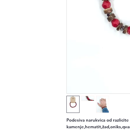
Podesiva narukvica od razlicite
kamenje,hematit,žad,oniks,qva