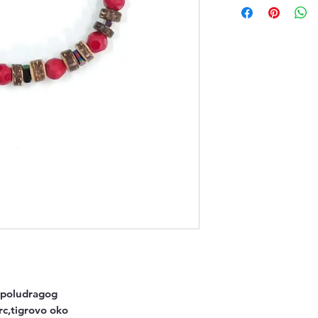
 poludragog 
rc,tigrovo oko