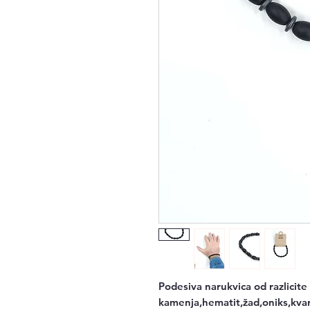
Podesiva narukvica od razlicit
kamenja,hematit,žad,oniks,kvar