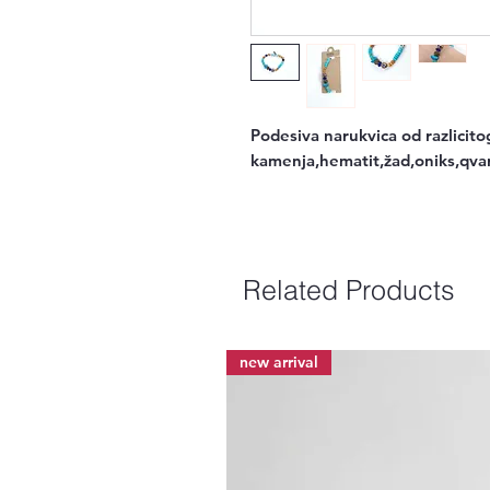
Podesiva narukvica od razlicito
kamenja,hematit,žad,oniks,qva
Related Products
new arrival