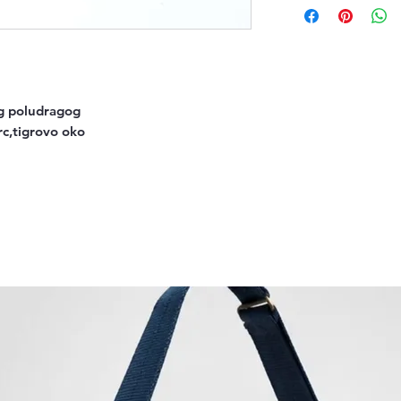
g poludragog 
rc,tigrovo oko