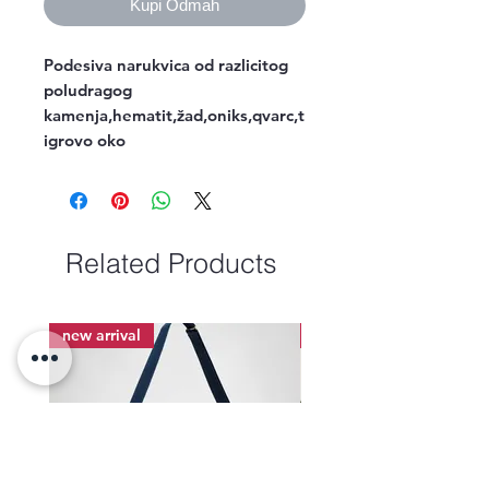
Kupi Odmah
Podesiva narukvica od razlicitog 
poludragog 
kamenja,hematit,žad,oniks,qvarc,t
igrovo oko
Related Products
new arrival
new arrival