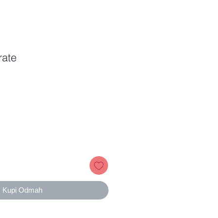
rate
Price
Kupi Odmah