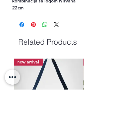
kombinacija sa logom Nirvana

22cm
Related Products
new arrival
new arrival