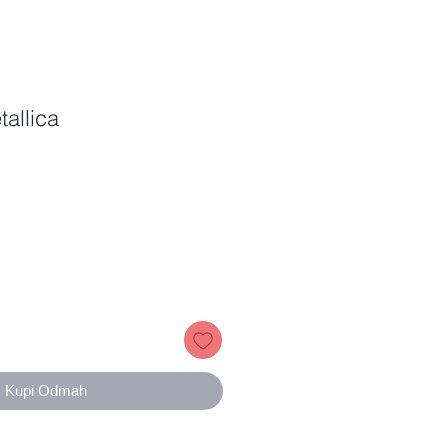
allica
Price
Kupi Odmah