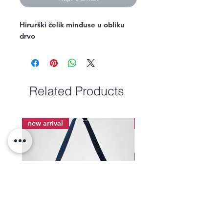
Hirurški čelik minđuse u obliku
drvo
Related Products
new arrival
new arrival