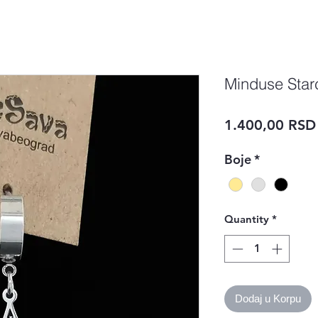
Minduse Starc
1.400,00 RSD
Boje
*
Quantity
*
Dodaj u Korpu