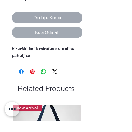
Dodaj u Korpu
Kupi Odmah
hirurški čelik minđuse u obliku
pahuljice
Related Products
new arrival
new arrival