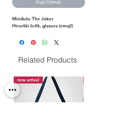
Kupi Odmah
Minđuše The Joker
Hirurški čelik, glazura (emajl)
Related Products
new arrival
new arrival