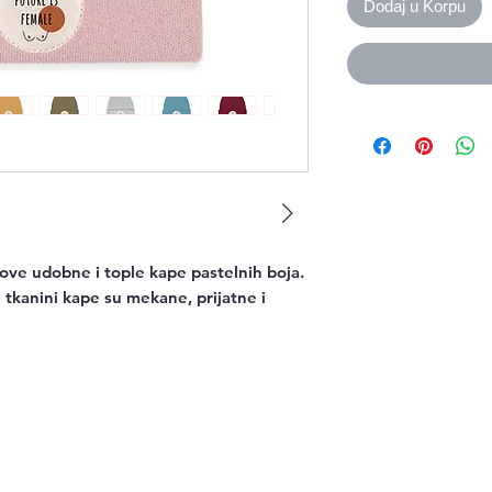
Dodaj u Korpu
z ove udobne i tople kape pastelnih boja.
oj tkanini kape su mekane, prijatne i