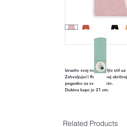
Izrazite svoj neponovljiv stil u
Zahvaljujući fleksibilnoj akriln
pogodne za sve uzraste.
Dubina kape je 21 cm.
Related Products