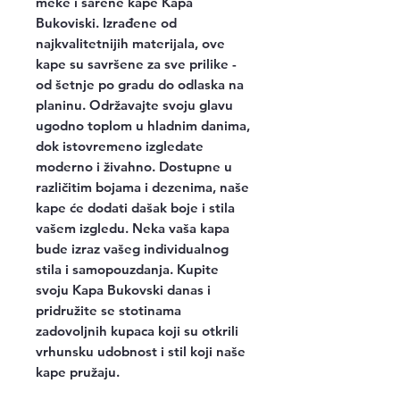
meke i šarene kape Kapa
Bukoviski. Izrađene od
najkvalitetnijih materijala, ove
kape su savršene za sve prilike -
od šetnje po gradu do odlaska na
planinu. Održavajte svoju glavu
ugodno toplom u hladnim danima,
dok istovremeno izgledate
moderno i živahno. Dostupne u
različitim bojama i dezenima, naše
kape će dodati dašak boje i stila
vašem izgledu. Neka vaša kapa
bude izraz vašeg individualnog
stila i samopouzdanja. Kupite
svoju Kapa Bukovski danas i
pridružite se stotinama
zadovoljnih kupaca koji su otkrili
vrhunsku udobnost i stil koji naše
kape pružaju.