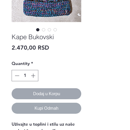
Kape Bukovski
Price
2.470,00 RSD
Quantity
*
Dodaj u Korpu
Kupi Odmah
Uživajte u toplini i stilu uz naše